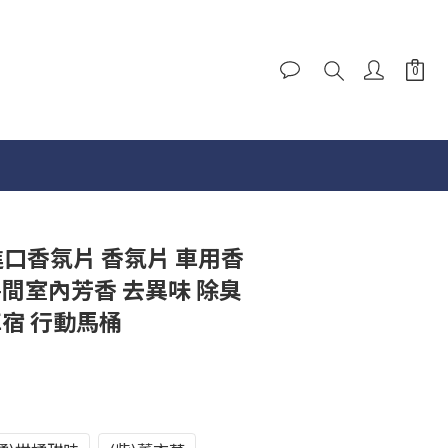
國進口香氛片 香氛片 車用香
房間室內芳香 去異味 除臭
車宿 行動馬桶