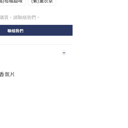
橘)柑橘甜味
(紫)薰衣草
購買，請聯絡我們。
聯絡我們
口香氛片
）