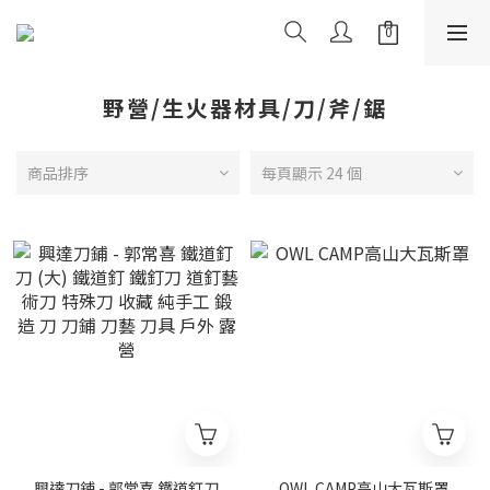
野營/生火器材具/刀/斧/鋸
商品排序
每頁顯示 24 個
興達刀鋪 - 郭常喜 鐵道釘刀
OWL CAMP高山大瓦斯罩