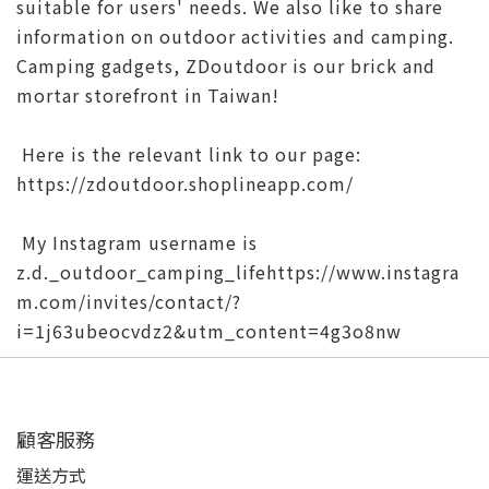
suitable for users' needs. We also like to share
information on outdoor activities and camping.
Camping gadgets, ZDoutdoor is our brick and
mortar storefront in Taiwan!
Here is the relevant link to our page:
https://zdoutdoor.shoplineapp.com/
My Instagram username is
z.d._outdoor_camping_lifehttps://www.instagra
m.com/invites/contact/?
i=1j63ubeocvdz2&utm_content=4g3o8nw
顧客服務
運送方式