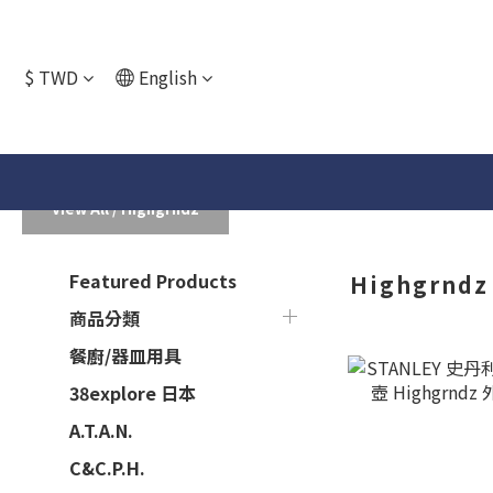
$
TWD
English
View All
/
Highgrndz
Featured Products
Highgrndz
商品分類
餐廚/器皿用具
38explore 日本
A.T.A.N.
C&C.P.H.