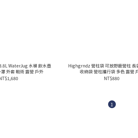
3.8L WaterJug 水桶 飲水壺
Highgrndz 營柱袋 可放野鹿營柱 長袋
 外罩 外套 戰術 露營 戶外
收納袋 營柱攜行袋 多色 露營 
NT$1,680
NT$880
1