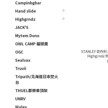
Campinbgbar
Hand slide
Highgrndz
JACK'S
Mytem Dono
OWL CAMP 貓頭鷹
STANLEY 史丹利 
OGC
Highgrndz
Sealvax
Truvii
Tripath/北海道日本焚火
台
THUEL都樂車頂架
UNRV
Walex