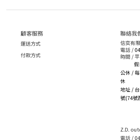
顧客服務
聯絡我
信奕有限
運送方式
電話 /
04
付款方式
時間 / 平日
假日 11
公休 /
休
地址 /
台
號(74
Z.D. ou
電話 / 04