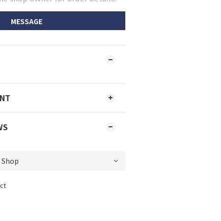
MESSAGE
ENT
WS
ct