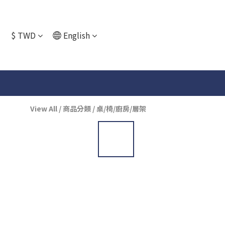
$
TWD
English
View All
/
商品分類
/
桌/椅/廚房/層架