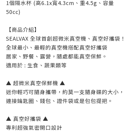
1個隔水杯 (高6.1x寬4.3cm、重4.5g、容量
50cc)
【商品介紹】
SEALVAX 全球首創超微米真空機、真空好攜袋！
全球最小、最輕的真空機搭配真空好攜袋
居家、野餐、露營，隨處都能真空保鮮。
適用於 : 生食、蔬果類等
▲ 超微米真空保鮮機 ▲
迷你輕巧可隨身攜帶，約莫一支隨身碟的大小，
連接鑰匙圈、錢包、證件袋或是包包提把。
▲ 真空好攜袋 ▲
專利超強氣密開口設計