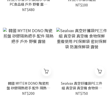
PC食品級 戶外 野餐 露營
NT$100
unrv
NT$480
韓國 MYTEM DONO 陶瓷煎
Sealvax 真空好攜袋PE三件
盤 矽膠隔熱把手 配件 隔熱把
組 真空袋 真空機 食物保鮮
手 戶外 野餐 露營
重複使用 PE保鮮袋 密封保
NT$200
NT$750
鮮袋 防漏保鮮袋 露營