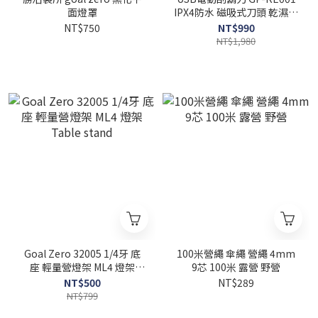
面燈罩
IPX4防水 磁吸式刀頭 乾濕兩
用 電鬍刀 刮鬍刀 便攜式刮鬍
NT$750
NT$990
刀 鋅合金
NT$1,980
Goal Zero 32005 1/4牙 底
100米營繩 傘繩 營繩 4mm
座 輕量營燈架 ML4 燈架
9芯 100米 露營 野營
Table stand
NT$500
NT$289
NT$799